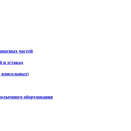
апасных частей
 и эстакад
, консольных)
подъемного оборудования