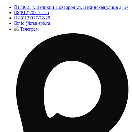
173021 г. Великий Новгород ул. Нехинская улица д. 57
8(812)207-72-25
8(812)917-72-25
info@kran-spb.ru
Телеграм