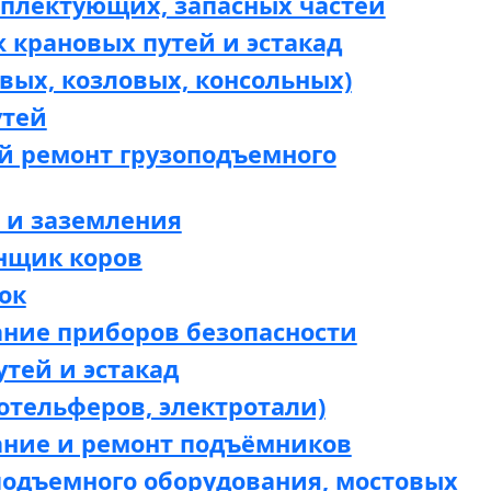
мплектующих, запасных частей
 крановых путей и эстакад
вых, козловых, консольных)
утей
й ремонт грузоподъемного
 и заземления
нщик коров
ок
ание приборов безопасности
утей и эстакад
отельферов, электротали)
ание и ремонт подъёмников
подъемного оборудования, мостовых