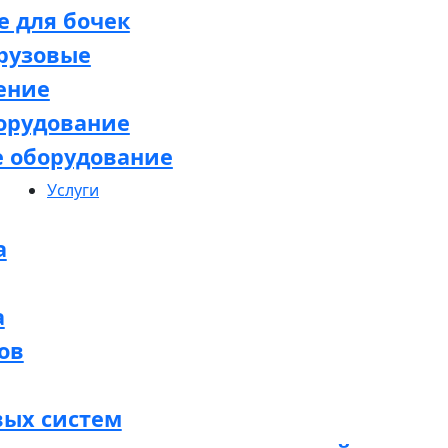
 для бочек
рузовые
ение
орудование
е оборудование
Услуги
а
а
ов
вых систем