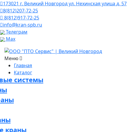
173021 г. Великий Новгород ул. Нехинская улица д. 57
8(812)207-72-25
8(812)917-72-25
info@kran-spb.ru
Телеграм
Max
Меню
Главная
Каталог
овые системы
ны
раны
аны
е краны