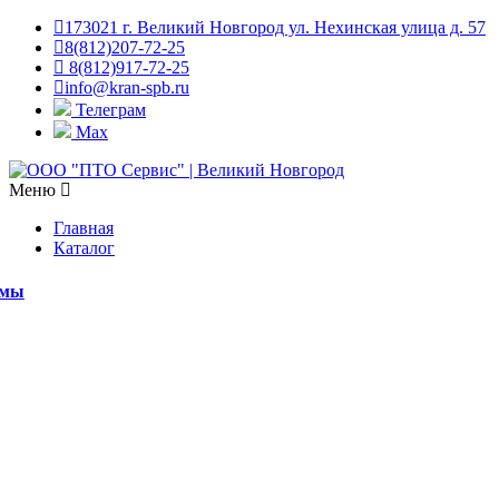
173021 г. Великий Новгород ул. Нехинская улица д. 57
8(812)207-72-25
8(812)917-72-25
info@kran-spb.ru
Телеграм
Max
Меню
Главная
Каталог
емы