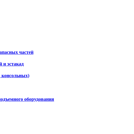
апасных частей
 и эстакад
, консольных)
подъемного оборудования