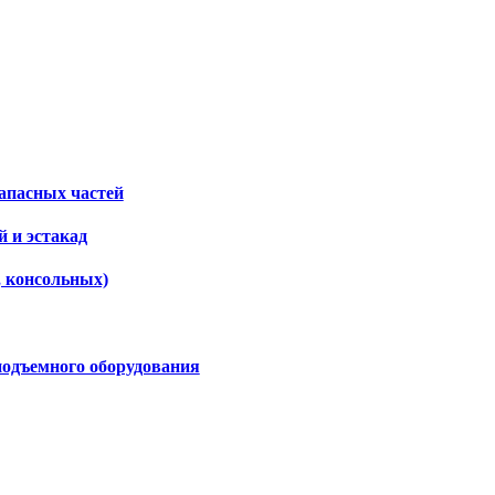
апасных частей
 и эстакад
, консольных)
подъемного оборудования