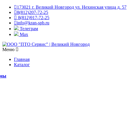
173021 г. Великий Новгород ул. Нехинская улица д. 57
8(812)207-72-25
8(812)917-72-25
info@kran-spb.ru
Телеграм
Max
Меню
Главная
Каталог
емы