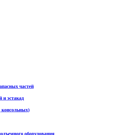
апасных частей
 и эстакад
, консольных)
подъемного оборудования