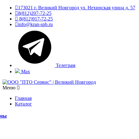
173021 г. Великий Новгород ул. Нехинская улица д. 57
8(812)207-72-25
8(812)917-72-25
info@kran-spb.ru
Телеграм
Max
Меню
Главная
Каталог
емы