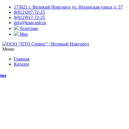
173021 г. Великий Новгород ул. Нехинская улица д. 57
8(812)207-72-25
8(812)917-72-25
info@kran-spb.ru
Телеграм
Max
Меню
Главная
Каталог
емы