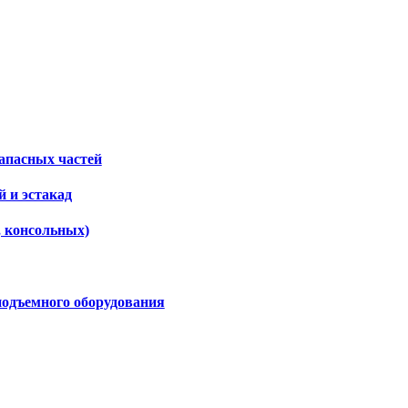
апасных частей
 и эстакад
, консольных)
подъемного оборудования