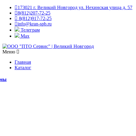
173021 г. Великий Новгород ул. Нехинская улица д. 57
8(812)207-72-25
8(812)917-72-25
info@kran-spb.ru
Телеграм
Max
Меню
Главная
Каталог
емы