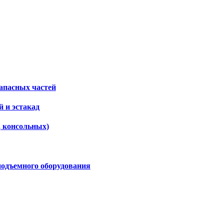
апасных частей
 и эстакад
, консольных)
подъемного оборудования