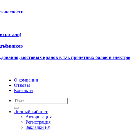
езопасности
ектротали)
одъёмников
дования, мостовых кранов в т.ч. пролётных балок и электро
О компании
Отзывы
Контакты
Личный кабинет
Авторизация
Регистрация
Закладки (0)