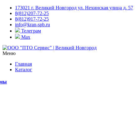
173021 г. Великий Новгород ул. Нехинская улица д. 57
8(812)207-72-25
8(812)917-72-25
info@kran-spb.ru
Телеграм
Max
Меню
Главная
Каталог
емы